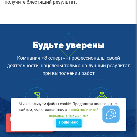
получите блестящий результат.
Будьте уверены
Компания «‎Эксперт»‎ - профессионалы своей
деятельности, нацелены только на лучший результат
при выполнении работ
Мы используем файлы cookie. Продолжая пользоваться
сайтом, вы соглашаетесь с
нашей политикой обработки
Безопасность
Удобство
персональных данных
Проверьте своего
Используем только
Выполняем работу в
Принимаю
профессиональные
удобное для Вас время
подрядчика
чистящие средства