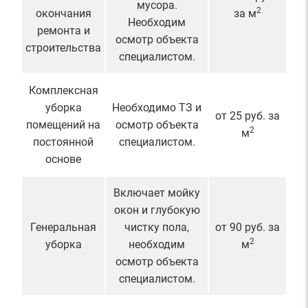
мусора.
2
окончания
за м
Необходим
ремонта и
осмотр объекта
строительства
специалистом.
Комплексная
уборка
Необходимо ТЗ и
от 25 руб. за
помещений на
осмотр объекта
2
м
постоянной
специалистом.
основе
Включает мойку
окон и глубокую
Генеральная
чистку пола,
от 90 руб. за
2
уборка
необходим
м
осмотр объекта
специалистом.